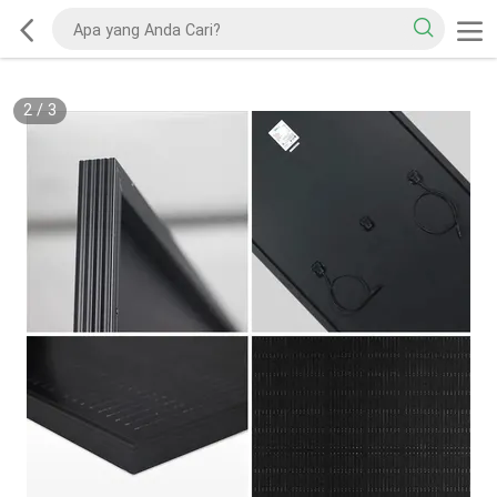
2
/
3