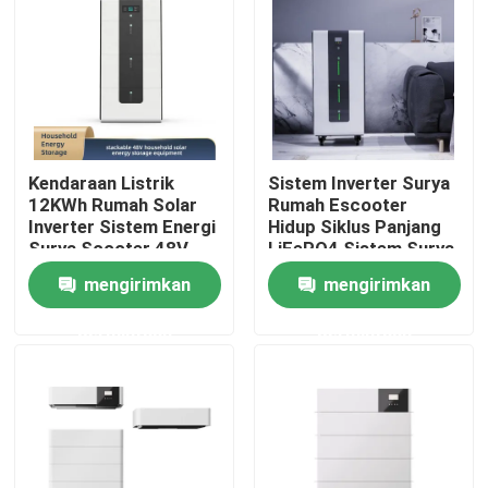
TENTANG KAMI
Tur Pabrik
Kendaraan Listrik
Sistem Inverter Surya
Kontrol kualitas
12KWh Rumah Solar
Rumah Escooter
Inverter Sistem Energi
Hidup Siklus Panjang
Surya Scooter 48V
LiFePO4 Sistem Surya
Hubungi kami
mengirimkan
mengirimkan
permintaan
permintaan
Permintaan Penawaran
Sel Baterai Litium Ion
Sel Baterai Litium Besi Fosfat