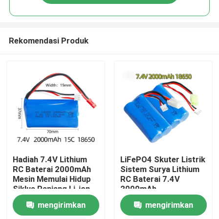
Rekomendasi Produk
Rumah
Hadiah 7.4V Lithium
LiFePO4 Skuter Listrik
RC Baterai 2000mAh
Sistem Surya Lithium
Mesin Memulai Hidup
RC Baterai 7.4V
Produk
Siklus Panjang Li-ion
2000mAh
mengirimkan
mengirimkan
video