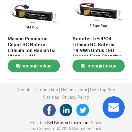
Baterai Lithium Inverter Rumah
Alat Listrik Baterai Lithium Ion
Mainan Pemuatan
Scooter LiFePO4
Cepat RC Baterai
Lithium RC Baterai
Lithium Ion Hadiah Isi
19.9Wh Untuk LED
Paket baterai ion litium
Ulang 11.1V
Cahaya Fast Charging
mengirimkan
mengirimkan
Pembangkit Listrik Lithium Portabel
permintaan
permintaan
Bank Daya Baterai isi ulang
Rumah
Tentang kita
Hubungi kami
Desktop Site
Sitemap
Privacy Policy
Sistem Inverter Surya Rumah
Kualitas
Sel Baterai Litium Ion
Pabrik
Baterai Lithium Ion Kendaraan Listrik
cina.Copyright © 2026 Shenzhen Lanke