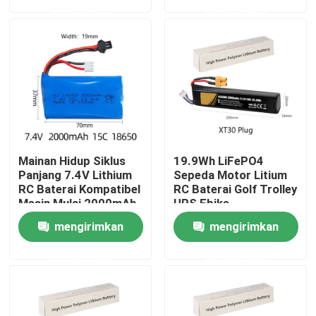
permintaan
permintaan
TENTANG KAMI
Tur Pabrik
Kontrol kualitas
Mainan Hidup Siklus
19.9Wh LiFePO4
Hubungi kami
Panjang 7.4V Lithium
Sepeda Motor Litium
RC Baterai Kompatibel
RC Baterai Golf Trolley
Mesin Mulai 2000mAh
UPS Ebike
Permintaan Penawaran
mengirimkan
mengirimkan
permintaan
permintaan
Sel Baterai Litium Ion
Sel Baterai Litium Besi Fosfat