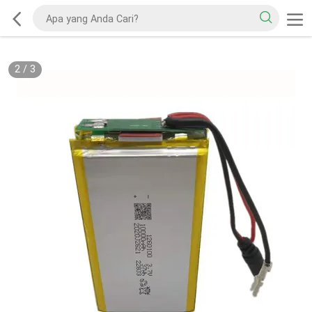
2
/
3