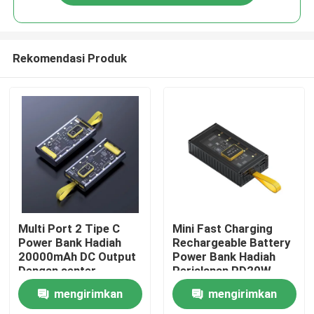
Rekomendasi Produk
Rumah
Multi Port 2 Tipe C
Mini Fast Charging
Power Bank Hadiah
Rechargeable Battery
20000mAh DC Output
Power Bank Hadiah
Produk
Dengan senter
Perjalanan PD20W
Dengan senter Untuk
mengirimkan
mengirimkan
Ponsel
video