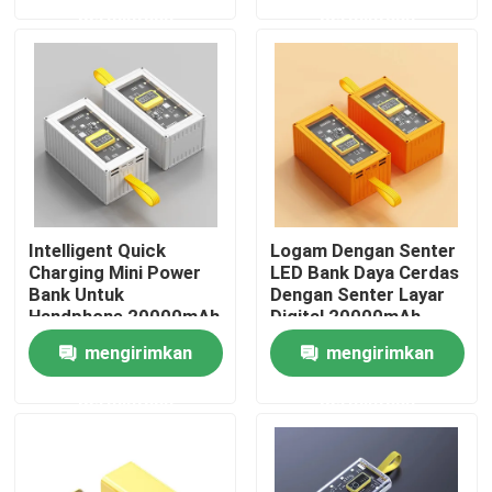
permintaan
permintaan
TENTANG KAMI
Tur Pabrik
Kontrol kualitas
Intelligent Quick
Logam Dengan Senter
Hubungi kami
Charging Mini Power
LED Bank Daya Cerdas
Bank Untuk
Dengan Senter Layar
Handphone 20000mAh
Digital 20000mAh
Dengan senter
Permintaan Penawaran
mengirimkan
mengirimkan
permintaan
permintaan
Sel Baterai Litium Ion
Sel Baterai Litium Besi Fosfat