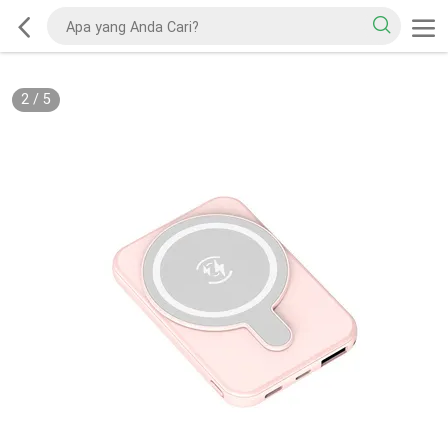
2
/
5