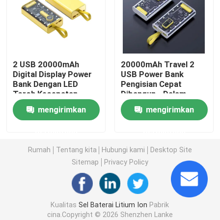
Baterai Lithium Inverter Rumah
Alat Listrik Baterai Lithium Ion
2 USB 20000mAh
20000mAh Travel 2
Digital Display Power
USB Power Bank
Bank Dengan LED
Pengisian Cepat
Paket baterai ion litium
Torch Kecepatan
Dibangun - Dalam
Tinggi Luar Ruang
Kabel Untuk Ponsel
mengirimkan
mengirimkan
Pembangkit Listrik Lithium Portabel
permintaan
permintaan
Bank Daya Baterai isi ulang
Rumah
Tentang kita
Hubungi kami
Desktop Site
Sitemap
Privacy Policy
Sistem Inverter Surya Rumah
Kualitas
Sel Baterai Litium Ion
Pabrik
Baterai Lithium Ion Kendaraan Listrik
cina.Copyright © 2026 Shenzhen Lanke