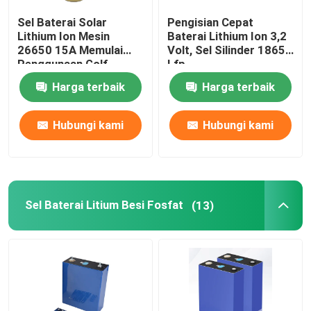
Sel Baterai Solar
Pengisian Cepat
Baterai Ion Litium RC
Lithium Ion Mesin
Baterai Lithium Ion 3,2
26650 15A Memulai
Volt, Sel Silinder 18650
Penggunaan Golf
Lfp
Baterai Pemula Litium Ion
Trolley
Harga terbaik
Harga terbaik
Pengisi Daya Baterai Litium
Hubungi kami
Hubungi kami
Sel Baterai Litium Besi Fosfat
(13)