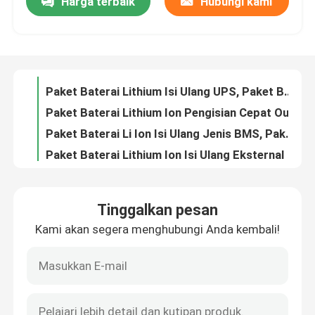
Harga terbaik
Hubungi kami
Paket Baterai Lithium Ion ODM 200mAh 7.4V Penggunaan Skuter Listrik
LFP Solar 18650 Baterai Lithium Ion Isi Ulang 7.4 V 2200mah Tipe Bank
TENTANG KAMI
Solar 12v Lithium Ion Battery Pack LiFePO4 Overcharge Caravan Use
Paket Baterai Lithium Isi Ulang UPS, Paket Baterai Skuter 2000mAh
Tur Pabrik
Paket Baterai Lithium Ion Pengisian Cepat Output DC 3,7 V Penggunaan Sepeda Motor
Paket Baterai Li Ion Isi Ulang Jenis BMS, Paket Baterai Li Ion 18650 12v
Kontrol kualitas
Paket Baterai Lithium Ion Isi Ulang Eksternal 14000mAh Penggunaan Ebike Kustom
Paket Baterai Li Ion Overdischarge, Paket Baterai Lithium 12v 10000mAh
LiFePO4 Paket Baterai Lithium Ion Kustom 14500 Penggunaan Sepeda Listrik Tipe Bank
Hubungi kami
2000mAh Pengisian Cepat Alat Daya Pengisian Cepat Baterai Lithium Ion 18V LiFePO4
Tinggalkan pesan
14.8W E-bike 200mAh OEM Power Tool Baterai Lithium Ion Sepeda Motor Berkecepatan Tinggi 7.4V
Permintaan Penawaran
Kami akan segera menghubungi Anda kembali!
Untuk Power Supply Alat Listrik Baterai Lithium Ion Mainan 14.4W 18650 7.2V
Hadiah 15.6W~24W Electric Scooter Produk Isi Ulang Baterai Lithium Ion Perkakas Listrik
Sel Baterai Litium Ion
Produk Mainan UPS Alat Listrik Baterai Lithium Ion Kompatibel LiFePO4 Escooter
Alat Tenaga Energi Surya Baterai Lithium Ion 12V Kompatibel Penggunaan Escooter
Sel Baterai Litium Besi Fosfat