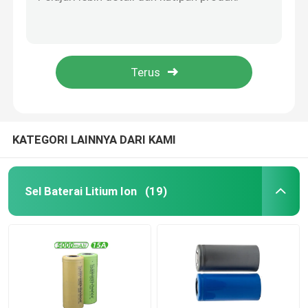
Alat Baterai Lithium Ion 12v Max Cerdas Pengisian Cepat 1.3Ah
Escooter Gunakan Power Tool Baterai Lithium Ion 16.8 V LiFePO4 Berat 281g
Baterai Lithium Inverter Rumah
Catu Daya Baterai Li Ion 16,8 V Solar Systems 2,5Ah Ramah Lingkungan
Baterai Lithium Ion Solar 16,8 Volt, Baterai Lithium Bor Fosfat
Alat Listrik Baterai Lithium Ion
Baterai Lithium Ion Eco Power Berkecepatan Tinggi 21v Max 2.5Ah
Paket baterai ion litium
KATEGORI LAINNYA DARI KAMI
Pembangkit Listrik Lithium Portabel
Sel Baterai Litium Ion
(19)
Bank Daya Baterai isi ulang
Sistem Inverter Surya Rumah
Baterai Lithium Ion Kendaraan Listrik