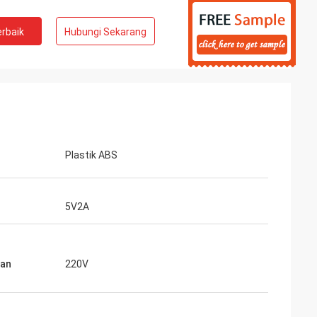
rbaik
Hubungi Sekarang
Plastik ABS
5V2A
tan
220V