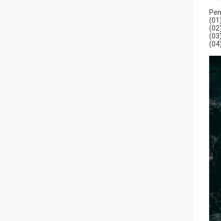
Pen
(01
(02
(03
(04