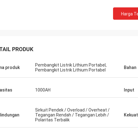
Harga Te
kevin
giriman cepat, kualitas bagus, akan
TAIL PRODUK
 lagi :)
Pembangkit Listrik Lithium Portabel,
a produk
Bahan
Pembangkit Listrik Lithium Portabel
asitas
1000AH
Input
Sirkuit Pendek / Overload / Overheat /
lindungan
Tegangan Rendah / Tegangan Lebih /
Kekua
Polaritas Terbalik