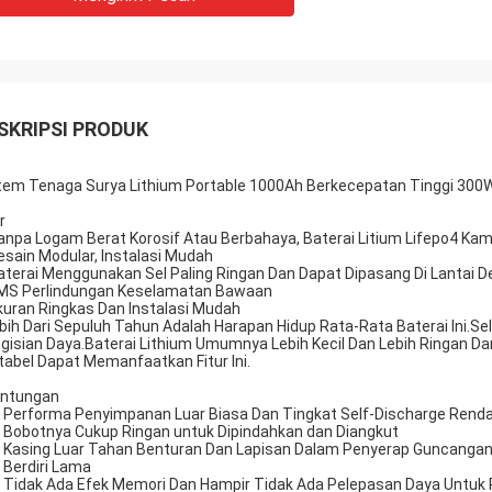
SKRIPSI PRODUK
tem Tenaga Surya Lithium Portable 1000Ah Berkecepatan Tinggi 300
r
anpa Logam Berat Korosif Atau Berbahaya, Baterai Litium Lifepo4 Kam
esain Modular, Instalasi Mudah
aterai Menggunakan Sel Paling Ringan Dan Dapat Dipasang Di Lantai D
MS Perlindungan Keselamatan Bawaan
kuran Ringkas Dan Instalasi Mudah
ebih Dari Sepuluh Tahun Adalah Harapan Hidup Rata-Rata Baterai Ini.Se
gisian Daya.Baterai Lithium Umumnya Lebih Kecil Dan Lebih Ringan Da
tabel Dapat Memanfaatkan Fitur Ini.
ntungan
] Performa Penyimpanan Luar Biasa Dan Tingkat Self-Discharge Rend
] Bobotnya Cukup Ringan untuk Dipindahkan dan Diangkut
] Kasing Luar Tahan Benturan Dan Lapisan Dalam Penyerap Guncangan 
] Berdiri Lama
] Tidak Ada Efek Memori Dan Hampir Tidak Ada Pelepasan Daya Untuk