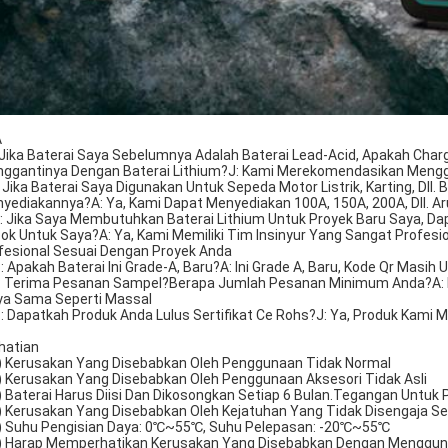
A
: Jika Baterai Saya Sebelumnya Adalah Baterai Lead-Acid, Apakah Char
ggantinya Dengan Baterai Lithium?J: Kami Merekomendasikan Menggu
: Jika Baterai Saya Digunakan Untuk Sepeda Motor Listrik, Karting, Dl
yediakannya?A: Ya, Kami Dapat Menyediakan 100A, 150A, 200A, Dll. A
: Jika Saya Membutuhkan Baterai Lithium Untuk Proyek Baru Saya, D
ok Untuk Saya?A: Ya, Kami Memiliki Tim Insinyur Yang Sangat Profesi
fesional Sesuai Dengan Proyek Anda
: Apakah Baterai Ini Grade-A, Baru?A: Ini Grade A, Baru, Kode Qr Masih U
: Terima Pesanan Sampel?Berapa Jumlah Pesanan Minimum Anda?A: P
ya Sama Seperti Massal
: Dapatkah Produk Anda Lulus Sertifikat Ce Rohs?J: Ya, Produk Kami 
hatian
) Kerusakan Yang Disebabkan Oleh Penggunaan Tidak Normal
) Kerusakan Yang Disebabkan Oleh Penggunaan Aksesori Tidak Asli
) Baterai Harus Diisi Dan Dikosongkan Setiap 6 Bulan.Tegangan Untuk
) Kerusakan Yang Disebabkan Oleh Kejatuhan Yang Tidak Disengaja
) Suhu Pengisian Daya: 0℃~55℃, Suhu Pelepasan: -20℃~55℃
) Harap Memperhatikan Kerusakan Yang Disebabkan Dengan Menggun