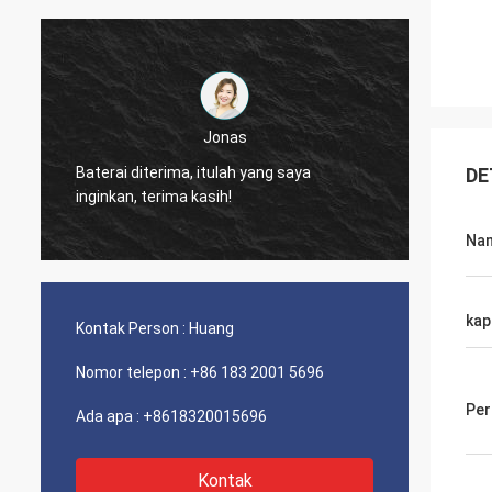
Fabricio Mendonca
manajer penjualan, Antonio, pelayanan
pen
DE
yang baik!!!
beli
Nam
kap
Kontak Person :
Huang
Nomor telepon :
+86 183 2001 5696
Per
Ada apa :
+8618320015696
Kontak