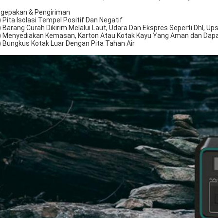
gepakan & Pengiriman
) Pita Isolasi Tempel Positif Dan Negatif
) Barang Curah Dikirim Melalui Laut, Udara Dan Ekspres Seperti Dhl, Ups
) Menyediakan Kemasan, Karton Atau Kotak Kayu Yang Aman dan Dapa
) Bungkus Kotak Luar Dengan Pita Tahan Air