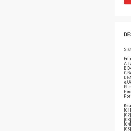
DE
Sis
Fitu
A.T
B.D
C.B
D.B
e.U
F.L
Pen
Por
Keu
[01
[02
[03
[04
[05