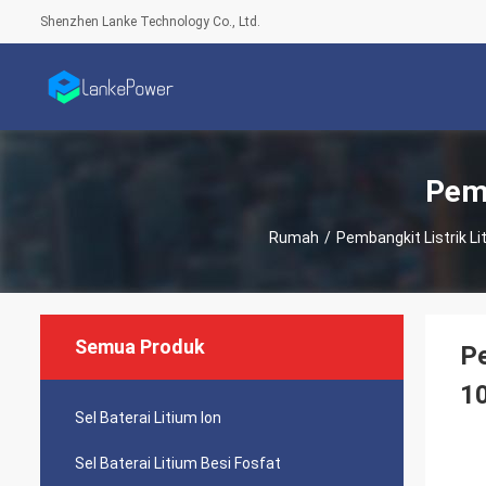
Shenzhen Lanke Technology Co., Ltd.
Pemb
Rumah
/
Pembangkit Listrik Li
Semua Produk
Pe
1
Sel Baterai Litium Ion
Sel Baterai Litium Besi Fosfat