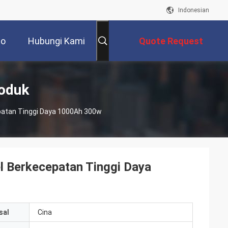
Indonesian
eo
Hubungi Kami
Quote Request
Suatu
roduk
epatan Tinggi Daya 1000Ah 300w
el Berkecepatan Tinggi Daya
sal
Cina