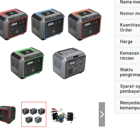
Nama me
Nomor m
Kuantitas
Order
Harga
Kemasan
rincian
Waktu
pengirim
Syarat-s
pembaya
Menyedia
kemampu