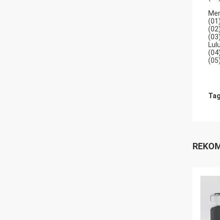
Men
(01
(02
(03
Lul
(04
(05
Tag
REKOM