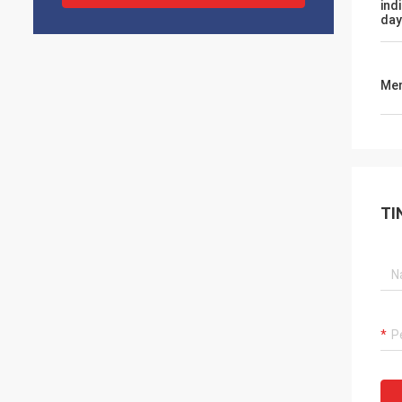
ind
day
Men
TI