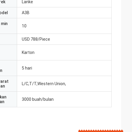
rek
Lanke
odel
A3B
 min
10
USD 788/Piece
Karton
5 hari
an
yarat
L/C,T/T,Western Union,
ran
kan
3000 buah/bulan
an