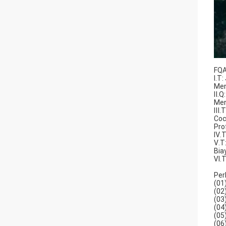
FQ
Ⅰ.T
Men
Ⅱ.Q
Men
Ⅲ.T
Coc
Pro
Ⅳ.T
Ⅴ.T
Bia
Ⅵ.T
Per
(01
(02
(03
(04
(05
(06