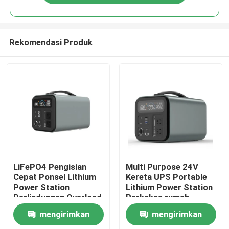
Rekomendasi Produk
Rumah
LiFePO4 Pengisian
Multi Purpose 24V
Cepat Ponsel Lithium
Kereta UPS Portable
Power Station
Lithium Power Station
Produk
Perlindungan Overload
Perkakas rumah
tangga Mainan
mengirimkan
mengirimkan
video