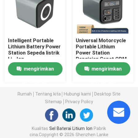
Baterai Lithium Inverter Rumah
Alat Listrik Baterai Lithium Ion
Intelligent Portable
Universal Motorcycle
Lithium Battery Power
Portable Lithium
Station Sepeda listrik
Power Station
Paket baterai ion litium
Li - Ion
Pengisian Cepat ODM
Ebike
mengirimkan
mengirimkan
Pembangkit Listrik Lithium Portabel
permintaan
permintaan
Bank Daya Baterai isi ulang
Rumah
Tentang kita
Hubungi kami
Desktop Site
Sitemap
Privacy Policy
Sistem Inverter Surya Rumah
Kualitas
Sel Baterai Litium Ion
Pabrik
Baterai Lithium Ion Kendaraan Listrik
cina.Copyright © 2026 Shenzhen Lanke