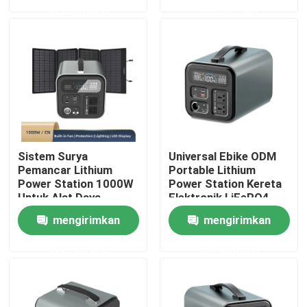
permintaan
permintaan
TENTANG KAMI
Tur Pabrik
Kontrol kualitas
Sistem Surya
Universal Ebike ODM
Hubungi kami
Pemancar Lithium
Portable Lithium
Power Station 1000W
Power Station Kereta
Untuk Alat Daya
Elektronik LiFePO4
Permintaan Penawaran
mengirimkan
mengirimkan
permintaan
permintaan
Sel Baterai Litium Ion
Sel Baterai Litium Besi Fosfat