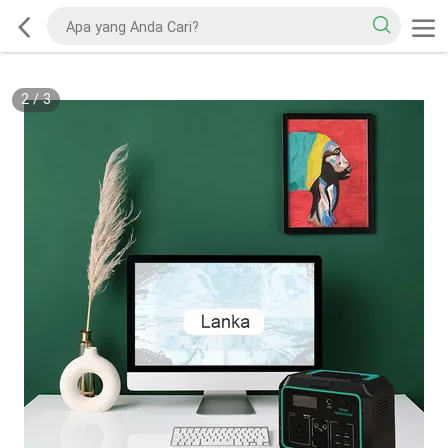
2
/
3