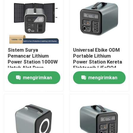
TENTANG KAMI
Tur Pabrik
Sistem Surya
Universal Ebike ODM
Kontrol kualitas
Pemancar Lithium
Portable Lithium
Power Station 1000W
Power Station Kereta
Untuk Alat Daya
Elektronik LiFePO4
Hubungi kami
mengirimkan
mengirimkan
permintaan
permintaan
Permintaan Penawaran
Sel Baterai Litium Ion
Sel Baterai Litium Besi Fosfat