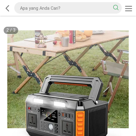
2
/
3