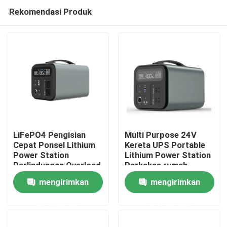
Rekomendasi Produk
LiFePO4 Pengisian
Multi Purpose 24V
Cepat Ponsel Lithium
Kereta UPS Portable
Power Station
Lithium Power Station
Rumah
Perlindungan Overload
Perkakas rumah
tangga Mainan
mengirimkan
mengirimkan
Produk
permintaan
permintaan
video